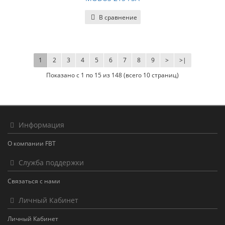
В сравнение
1
2
3
4
5
6
7
8
9
>
>|
Показано с 1 по 15 из 148 (всего 10 страниц)
Информация
О компании FBT
Служба поддержки
Связаться с нами
Личный Кабинет
Личный Кабинет