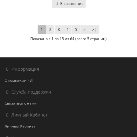
В сравнение
1
2
3
4
5
>
>|
Показано с 1 по 15 из 64 (всего 5 страниц)
Информация
О компании FBT
Служба поддержки
Связаться с нами
Личный Кабинет
Личный Кабинет